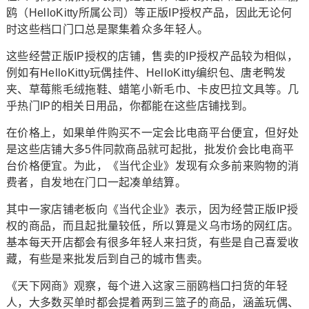
鸥（HelloKitty所属公司）等正版IP授权产品，因此无论何
时这些档口门口总是聚集着众多年轻人。
这些经营正版IP授权的店铺，售卖的IP授权产品较为相似，
例如有HelloKitty玩偶挂件、HelloKitty编织包、唐老鸭发
夹、草莓熊毛绒拖鞋、蜡笔小新毛巾、卡皮巴拉文具等。几
乎热门IP的相关日用品，你都能在这些店铺找到。
在价格上，如果单件购买不一定会比电商平台便宜，但好处
是这些店铺大多5件同款商品就可起批，批发价会比电商平
台价格便宜。为此，《当代企业》发现有众多前来购物的消
费者，自发地在门口一起凑单结算。
其中一家店铺老板向《当代企业》表示，因为经营正版IP授
权的商品，而且起批量较低，所以算是义乌市场的网红店。
基本每天开店都会有很多年轻人来扫货，有些是自己喜爱收
藏，有些是来批发后到自己的城市售卖。
《天下网商》观察，每个进入这家三丽鸥档口扫货的年轻
人，大多数买单时都会提着两到三篮子的商品，涵盖玩偶、