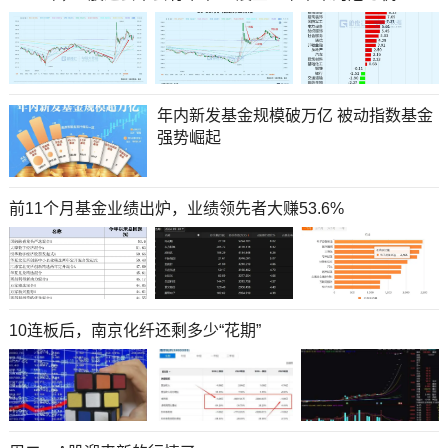
年内新发基金规模破万亿 被动指数基金
强势崛起
前11个月基金业绩出炉，业绩领先者大赚53.6%
10连板后，南京化纤还剩多少“花期”