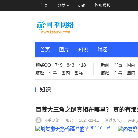
首页
分类
专题
购买模板
首页
图片
知识
财经
购买QQ
749
843
418
新闻
军事
国内
财经
军事
国内
国际
财经
军事
国内
知识
百慕大三角之谜真相在哪里？ 真的有那
可乎网络
知识
2024-11-11
阅读
(678)
评论(1