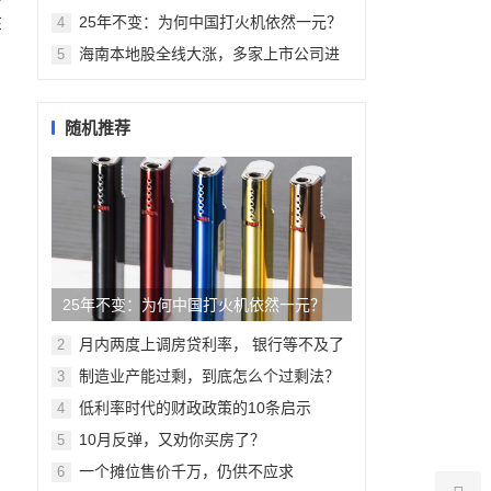
集不容错过
在
25年不变：为何中国打火机依然一元？
4
海南本地股全线大涨，多家上市公司进
5
行回应
随机推荐
25年不变：为何中国打火机依然一元？
月内两度上调房贷利率， 银行等不及了
2
制造业产能过剩，到底怎么个过剩法？
3
低利率时代的财政政策的10条启示
4
10月反弹，又劝你买房了？
5
一个摊位售价千万，仍供不应求
6