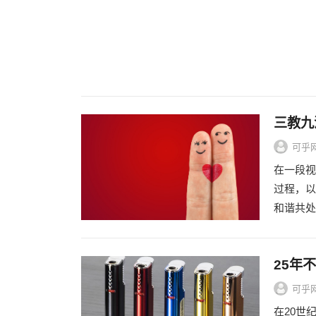
三教九
可乎
在一段视
过程，以
和谐共处
25年
可乎
在20世