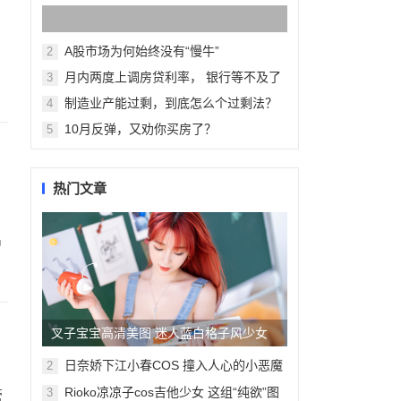
A股市场为何始终没有“慢牛”
2
月内两度上调房贷利率， 银行等不及了
3
制造业产能过剩，到底怎么个过剩法？
4
10月反弹，又劝你买房了？
5
热门文章
出
叉子宝宝高清美图 迷人蓝白格子风少女
日奈娇下江小春COS 撞入人心的小恶魔
2
魅力全开
Rioko凉凉子cos吉他少女 这组“纯欲”图
3
管