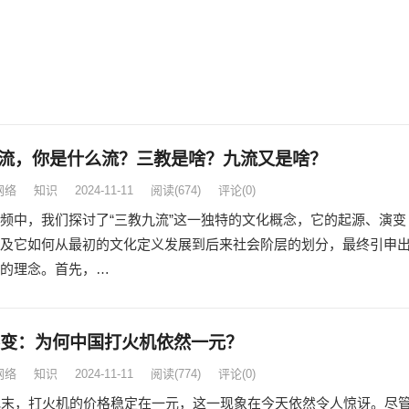
流，你是什么流？三教是啥？九流又是啥？
网络
知识
2024-11-11
阅读
(674)
评论(0)
频中，我们探讨了“三教九流”这一独特的文化概念，它的起源、演变
及它如何从最初的文化定义发展到后来社会阶层的划分，最终引申
的理念。首先，…
不变：为何中国打火机依然一元？
网络
知识
2024-11-11
阅读
(774)
评论(0)
纪末，打火机的价格稳定在一元，这一现象在今天依然令人惊讶。尽