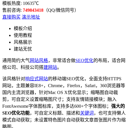
模板热度:
10635
℃
售前咨询:
749843418
（QQ/微信同号）
直接购买
演示地址
模板介绍
使用教程
风格展示
建站无忧
通用简约大气
网站风格
，非常适合做
SEO优化
的布局，适合网
络公司、科技公司搭
建网站
。
该风格针对
响应式网站
的移动端SEO优化，全面支持HTTPS
网站，主题兼容IE8+，Chrome，Firefox，Safari，360浏览器等
国内主流浏览器，针对Mac OS X优化显示；缩略图自动裁
剪，可自定义设置缩略图尺寸；支持友情链接模块；融入
FontAwesome字体图标库，支持多达600+个字体图标；
强大的
SEO优化功能
，可自定义标题、描述和
关键词
，也可支持懒人
模式自动获取；未设置特色图片自动获取文章首张图片作为缩
略图。