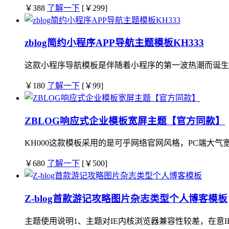
￥388
了解一下
[￥299]
zblog简约小程序APP导航主题模板KH333
这款小程序导航模板是伴随着小程序的第一波热潮而诞生的
￥180
了解一下
[￥99]
ZBLOG响应式企业模板宽屏主题【官方同款】
KH000这款模板采用的是可乎网络官网风格，PC端大气宽
￥680
了解一下
[￥500]
Z-blog首款游记攻略图片杂志类型个人博客模板
主题使用说明1、主题对IE内核浏览器兼容性较差，在意IE