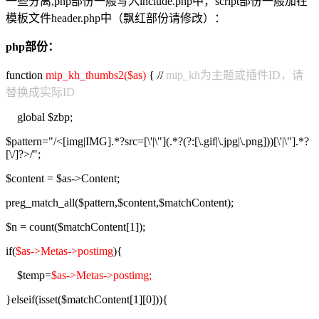
一些分离,php部份一般写入include.php中，script部份一般加在
模板文件header.php中（飘红部份请修改）：
php部份：
function
mip_kh_thumbs2($as)
{ //
mip_kh为主题或插件ID，请
替换成实际ID
global $zbp;
$pattern="/<[img|IMG].*?src=[\'|\"](.*?(?:[\.gif|\.jpg|\.png]))[\'|\"].*?
[\/]?>/";
$content = $as->Content;
preg_match_all($pattern,$content,$matchContent);
$n = count($matchContent[1]);
if(
$as->Metas->postimg
){
$temp=
$as->Metas->postimg;
}elseif(isset($matchContent[1][0])){