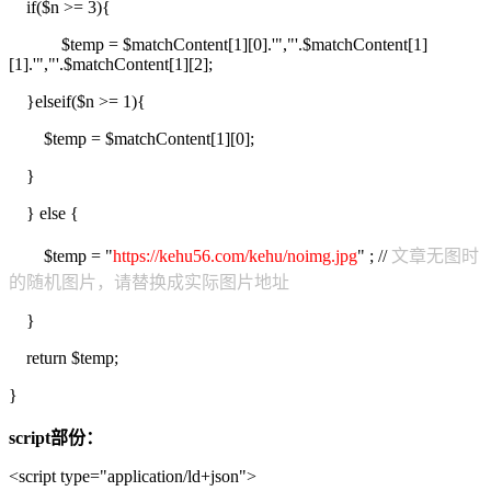
if($n >= 3){
$temp = $matchContent[1][0].'","'.$matchContent[1]
[1].'","'.$matchContent[1][2];
}elseif($n >= 1){
$temp = $matchContent[1][0];
}
} else {
$temp = "
https://kehu56.com/kehu/noimg.jpg
" ; //
文章无图时
的随机图片，请替换成实际图片地址
}
return $temp;
}
script部份：
<script type="application/ld+json">