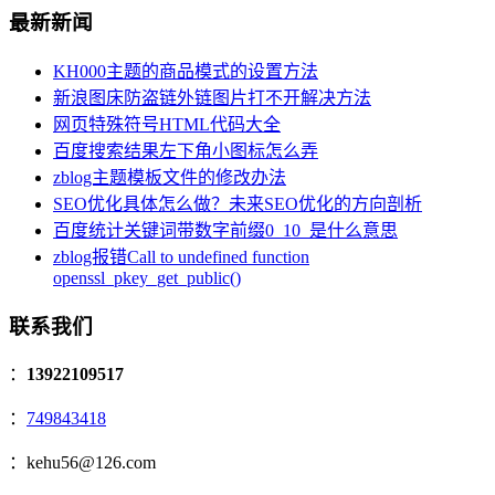
最新新闻
KH000主题的商品模式的设置方法
新浪图床防盗链外链图片打不开解决方法
网页特殊符号HTML代码大全
百度搜索结果左下角小图标怎么弄
zblog主题模板文件的修改办法
SEO优化具体怎么做？未来SEO优化的方向剖析
百度统计关键词带数字前缀0_10_是什么意思
zblog报错Call to undefined function
openssl_pkey_get_public()
联系我们
：
13922109517
：
749843418
：kehu56@126.com