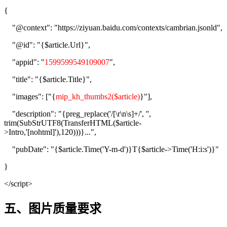
{
"@context": "https://ziyuan.baidu.com/contexts/cambrian.jsonld",
"@id": "{$article.Url}",
"appid": "
1599599549109007
",
"title": "{$article.Title}",
"images": ["{
mip_kh_thumbs2($article)
}"],
"description": "{preg_replace('/[\r\n\s]+/', '',
trim(SubStrUTF8(TransferHTML($article-
>Intro,'[nohtml]'),120)))}...",
"pubDate": "{$article.Time('Y-m-d')}T{$article->Time('H:i:s')}"
}
</script>
五、图片质量要求