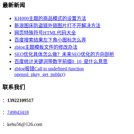
最新新闻
KH000主题的商品模式的设置方法
新浪图床防盗链外链图片打不开解决方法
网页特殊符号HTML代码大全
百度搜索结果左下角小图标怎么弄
zblog主题模板文件的修改办法
SEO优化具体怎么做？未来SEO优化的方向剖析
百度统计关键词带数字前缀0_10_是什么意思
zblog报错Call to undefined function
openssl_pkey_get_public()
联系我们
：
13922109517
：
749843418
：kehu56@126.com