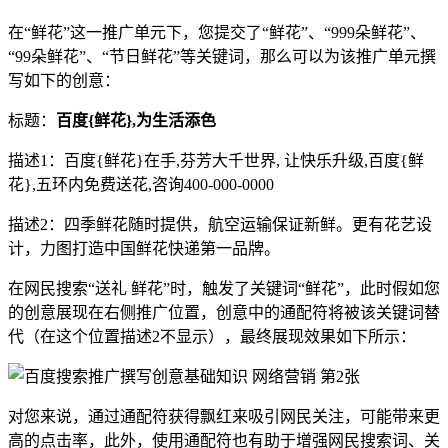
在“鲜花”这一推广单元下，您提交了“鲜花”、“999朵鲜花”、
“99朵鲜花”、“节日鲜花”等关键词，那么可以为该推广单元撰
写如下的创意：
标题：
百度{鲜花},为生活添色
描述1：百度{鲜花}在手,芬芳大千世界, 让快乐升级,百度{鲜
花},五环内免费送花,咨询400-000-0000
描述2：四季鲜花随时提供，航空运输保证新鲜。更有花艺设
计，力图打造中国鲜花快递第一品牌。
在网民搜索“送礼 鲜花”时，触发了关键词“鲜花”，此时假如您
的创意展现在右侧推广位置，创意中的通配符将被该关键词替
代（在这个位置描述2不显示），最终展现效果如下所示：
对您来说，通过通配符获得飘红来吸引网民关注，可能带来更
高的点击率，此外，使用通配符也有助于增强网民搜索词、关