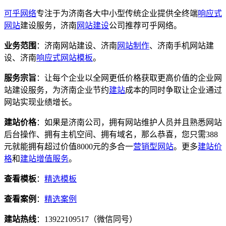
可乎网络
专注于为济南各大中小型传统企业提供全终端
响应式
网站
建设服务，济南
网站建设
公司推荐可乎网络。
业务范围
：济南网站建设、济南
网站制作
、济南手机网站建
设、济南
响应式
网站模板
。
服务宗旨
：让每个企业以全网更低价格获取更高价值的企业网
站建设服务，为济南企业节约
建站
成本的同时争取让企业通过
网站实现业绩增长。
建站价格
：如果是济南公司，拥有网站维护人员并且熟悉网站
后台操作、拥有主机空间、拥有域名，那么恭喜，您只需388
元就能拥有超过价值8000元的多合一
营销型网站
。更多
建站价
格
和
建站增值服务
。
查看模板
：
精选模板
查看案例
：
精选案例
建站热线
：13922109517（微信同号）