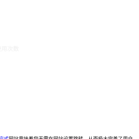
使用次数
应式
网站意味着您无需在网站设置跳转，从而极大完善了用户