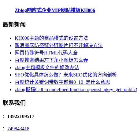
Zblog响应式企业MIP网站模板KH006
最新新闻
KH000主题的商品模式的设置方法
新浪图床防盗链外链图片打不开解决方法
网页特殊符号HTML代码大全
百度搜索结果左下角小图标怎么弄
zblog主题模板文件的修改办法
SEO优化具体怎么做？未来SEO优化的方向剖析
百度统计关键词带数字前缀0_10_是什么意思
zblog报错Call to undefined function openssl_pkey_get_public(
联系我们
：
13922109517
：
749843418