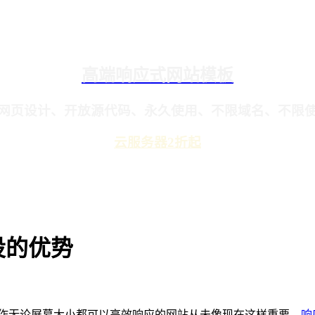
高端响应式网站模板
网页设计、开放源代码、永久使用、不限域名、不限
云服务器2折起
设的优势
制作无论屏幕大小都可以高效响应的网站从未像现在这样重要。
响