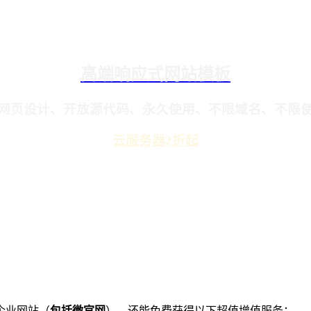
高端响应式网站模板
网页设计、开放源代码、永久使用、不限域名、不限
云服务器2折起
企业网站（
包括微官网
），还能免费获得以下超值增值服务：